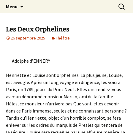
Aller
Recherc
Menu
au
contenu
Les Deux Orphelines
26 septembre 2025
Théâtre
Adolphe d’ENNERY
Henriette et Louise sont orphelines. La plus jeune, Louise,
est aveugle. Après un long voyage en diligence, les voici à
Paris, en 1789, place du Pont Neuf . Elles ont rendez-vous
avec un dénommé monsieur Martin, ami de la famille.
Hélas, ce monsieur n’arrivera pas.Que vont-elles devenir
dans ce Paris immense, seules et ne connaissant personne ?
Tandis qu’Henriette, objet d’un horrible complot, se fera
enlever sur les ordres du marquis de Presles qui tentera de
la séduire, Louise sera recueillie par une affreuse mégère, la